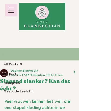
hormoonbalans · gewicht · energie
Post
All Posts
Daphne Blankestijn
All Posts
10 feb 2025
2 minuten om te lezen
Slapend slanker? Kan dat
Recepten
écht?
Gezonde Leefstijl
Veel vrouwen kennen het wel: die 
ene stapel kleding achterin de 