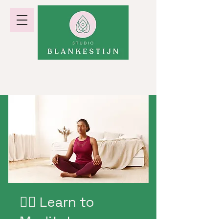
hormoonbalans · gewicht · energie
🧘‍♂️ Learn to