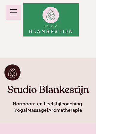
hormoonbalans · gewicht · energie