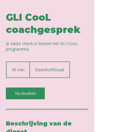
GLI CooL
coachgesprek
Je vaste check-in binnen het GLI CooL
programma.
45 min.
4
Steenhoffstraat
5
m
i
n
Nu boeken
.
Beschrijving van de
dienst