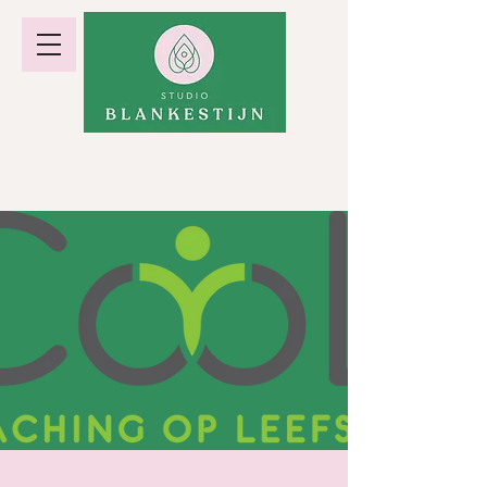
hormoonbalans · gewicht · energie