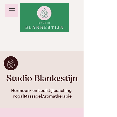
hormoonbalans · gewicht · energie