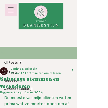
hormoonbalans · gewicht · energie
Post
All Posts
Daphne Blankestijn
All Posts
30 apr 2024
2 minuten om te lezen
Sabotage stemmen en
Recepten
veranderen
Gezonde Leefstijl
Bijgewerkt op:
8 mei 2024
De meeste van mijn cliënten weten 
prima wat ze moeten doen om af 