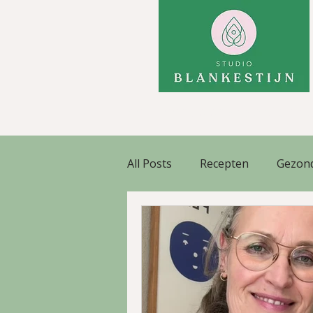
hormoonbalans · gewicht · 
All Posts
Recepten
Gezond