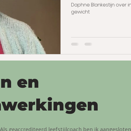
Daphne Blankestijn over i
gewicht
en en
werkingen
Als geaccrediteerd leefstijlcoach ben ik aangesloten