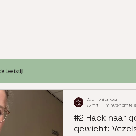
Home
Over mij
Leefstijl
energie
e Leefstijl
Daphne Blankestijn
25 mrt
1 minuten om te l
#2 Hack naar g
gewicht: Vezel