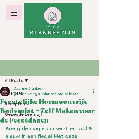
hormoonbalans · gewicht · energie
Post
All Posts
Daphne Blankestijn
All Posts
30 dec 2025
2 minuten om te lezen
Feestelijke Hormoonvrije
Recepten
Bodymist – Zelf Maken voor
Gezonde Leefstijl
de Feestdagen
Breng de magie van kerst en oud & 
nieuw in een flesje! Met deze 