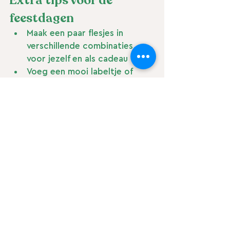
Extra tips voor de 
feestdagen
Maak een paar flesjes in 
verschillende combinaties 
voor jezelf en als cadeau
Voeg een mooi labeltje of 
lintje toe voor een 
persoonlijke touch
Perfect ook als 
handmist 
tijdens feestjes
 of als 
cadeautje voor collega’s
Laat je de plantaardige glycerine 
weg? Dan kan je de spray ook 
gebruiken als 
toiletverfrisser
 of 
roomspray
 in plaats van de 
gangbare chemische spraybussen.
Recepten