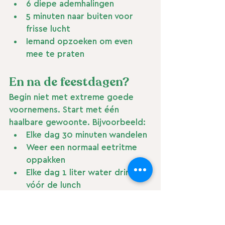
6 diepe ademhalingen
5 minuten naar buiten voor 
frisse lucht
Iemand opzoeken om even 
mee te praten
En na de feestdagen?
Begin niet met extreme goede 
voornemens. Start met één 
haalbare gewoonte. Bijvoorbeeld:
Elke dag 30 minuten wandelen
Weer een normaal eetritme 
oppakken
Elke dag 1 liter water drinken 
vóór de lunch
Onthoud: 
één dag maakt je niet 
ongezond, net zoals één gezonde 
dag je niet meteen fit maakt.
 Het 