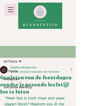
hormoonbalans · gewicht · energie
Post
All Posts
Daphne Blankestijn
All Posts
18 dec 2025
3 minuten om te lezen
Genieten van de feestdagen
Recepten
zonder je gezonde leefstijl
Gezonde Leefstijl
los te laten
"Maar het is toch maar een paar 
dagen feest? Waarom zou ik me 