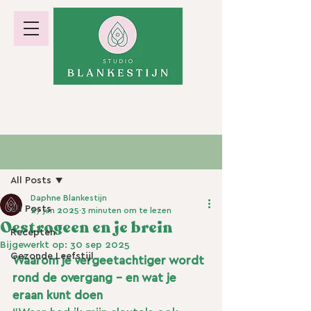
hormoonbalans · gewicht · energie
Post
All Posts
Daphne Blankestijn
All Posts
27 jun 2025
3 minuten om te lezen
Oestrogeen en je brein
Recepten
Bijgewerkt op:
30 sep 2025
Gezonde Leefstijl
Waarom je vergeetachtiger wordt 
rond de overgang – en wat je 
eraan kunt doen