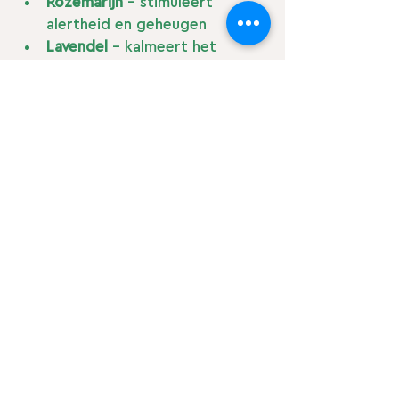
Rozemarijn
 – stimuleert 
alertheid en geheugen
Lavendel
 – kalmeert het 
zenuwstelsel en ondersteunt 
de nachtrust
Pepermunt
 – verfrist de geest 
en verhoogt de concentratie
Gebruik ze in een diffuser, op je 
slapen (verdund), of adem ze 
bewust in bij een rustmoment.
Conclusie
Vergeetachtigheid of 
concentratieproblemen rond de 
overgang zijn 
echt en hormonaal 
verklaarbaar
. Je bent niet ‘aan het 
afglijden’ of ‘te druk bezig’.