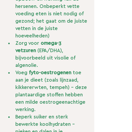
hersenen. Onbeperkt vette 
voeding eten is niet nodig of 
gezond; het gaat om de juiste 
vetten in de juiste 
hoeveelheden)
Zorg voor 
omega-3 
vetzuren
 (EPA/DHA), 
bijvoorbeeld uit visolie of 
algenolie.
Voeg 
fyto-oestrogenen
 toe 
aan je dieet (zoals lijnzaad, 
kikkererwten, tempeh) – deze 
plantaardige stoffen hebben 
een milde oestrogeenachtige 
werking.
Beperk suiker en sterk 
bewerkte koolhydraten – 
pieken en dalen in je 