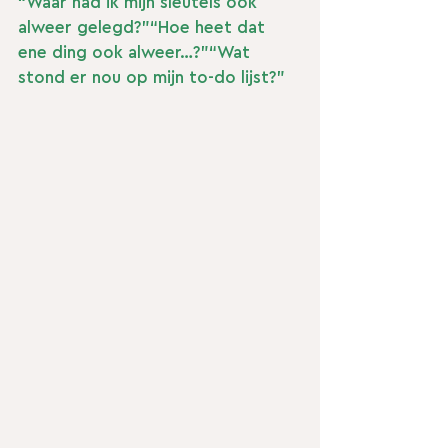
“Waar had ik mijn sleutels ook 
alweer gelegd?”“Hoe heet dat 
ene ding ook alweer…?”“Wat 
stond er nou op mijn to-do lijst?”