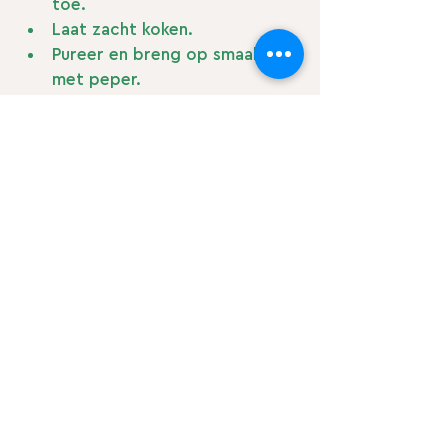
toe.
Laat zacht koken.
Pureer en breng op smaak 
met peper. 
Enjoy!
Recepten
Alles weergeven
Recente blogposts