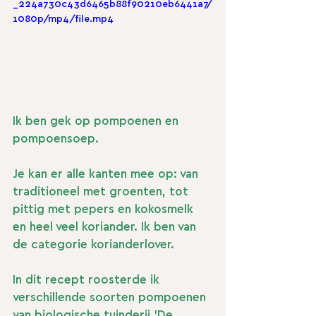
_224a730c43d6465b88f90210eb6441a7/
1080p/mp4/file.mp4
Ik ben gek op pompoenen en 
pompoensoep. 
Je kan er alle kanten mee op: van 
traditioneel met groenten, tot 
pittig met pepers en kokosmelk 
en heel veel koriander. Ik ben van 
de categorie korianderlover.
In dit recept roosterde ik 
verschillende soorten pompoenen 
van biologische tuinderij 'De 