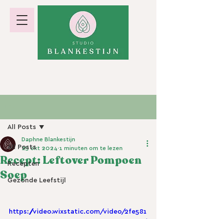
hormoonbalans · gewicht · energie
Post
All Posts
Daphne Blankestijn
All Posts
25 okt 2024
1 minuten om te lezen
Recept: Leftover Pompoen
Recepten
Soep
Gezonde Leefstijl
https://video.wixstatic.com/video/2fe581