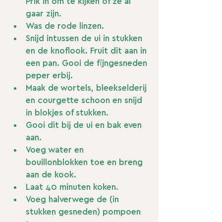
Prik in om te kijken of ze al 
gaar zijn.
Was de rode linzen.
Snijd intussen de ui in stukken 
en de knoflook. Fruit dit aan in 
een pan. Gooi de fijngesneden 
peper erbij. 
Maak de wortels, bleekselderij 
en courgette schoon en snijd 
in blokjes of stukken.
Gooi dit bij de ui en bak even 
aan.
Voeg water en 
bouillonblokken toe en breng 
aan de kook.
Laat 40 minuten koken.
Voeg halverwege de (in 
stukken gesneden) pompoen 