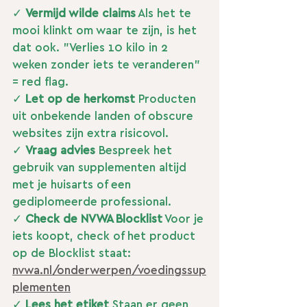
✓ 
Vermijd wilde claims
 Als het te 
mooi klinkt om waar te zijn, is het 
dat ook. "Verlies 10 kilo in 2 
weken zonder iets te veranderen" 
= red flag.
✓ 
Let op de herkomst
 Producten 
uit onbekende landen of obscure 
websites zijn extra risicovol.
✓ 
Vraag advies
 Bespreek het 
gebruik van supplementen altijd 
met je huisarts of een 
gediplomeerde professional.
✓ 
Check de NVWA Blocklist
 Voor je 
iets koopt, check of het product 
op de Blocklist staat: 
nvwa.nl/onderwerpen/voedingssup
plementen
✓ 
Lees het etiket
 Staan er geen 