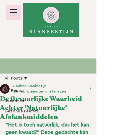
hormoonbalans · gewicht · energie
Post
All Posts
Daphne Blankestijn
All Posts
20 feb
4 minuten om te lezen
De Gevaarlijke Waarheid
Recepten
Achter 'Natuurlijke'
Gezonde Leefstijl
Afslankmiddelen
"Het is toch natuurlijk, dus het kan 
geen kwaad?" Deze gedachte kan 