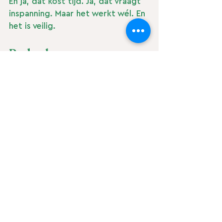
En ja, dat kost tijd. Ja, dat vraagt 
inspanning. Maar het werkt wél. En 
het is veilig.
Rode vlaggen: wanneer 
moet je echt opletten?
Wees extra alert bij producten 
die:
Beloven dat je snel en zonder 
moeite afvalt
Worden verkocht via social 
media met "voor en na" foto's
Claims maken zoals "dokters 
haten deze truc"
Verwijzen naar "geheime 
ingrediënten uit de Amazone"
Geen contactgegevens of 