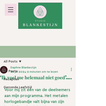
hormoonbalans · gewicht · energie
Post
All Posts
Daphne Blankestijn
All Posts
26 jul 2024
2 minuten om te lezen
‘𝐈𝐤 𝐯𝐨𝐞𝐥 𝐦𝐞 𝐡𝐞𝐥𝐞𝐦𝐚𝐚𝐥 𝐧𝐢𝐞𝐭 𝐠𝐨𝐞𝐝’….
Recepten
Gezonde Leefstijl
Voor mij zit één van de deelnemers 
aan mijn programma. Het metalen 
horlogebandje valt bijna van zijn 