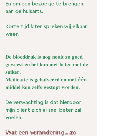
En om een bezoekje te brengen 
aan de huisarts. 
Korte tijd later spreken wij elkaar 
weer. 
𝐃𝐞 𝐛𝐥𝐨𝐞𝐝𝐝𝐫𝐮𝐤 𝐢𝐬 𝐧𝐨𝐠 𝐧𝐨𝐨𝐢𝐭 𝐳𝐨 𝐠𝐨𝐞𝐝 
𝐠𝐞𝐰𝐞𝐞𝐬𝐭 𝐞𝐧 𝐡𝐞𝐭 𝐤𝐨𝐧 𝐧𝐢𝐞𝐭 𝐛𝐞𝐭𝐞𝐫 𝐦𝐞𝐭 𝐝𝐞 
𝐬𝐮𝐢𝐤𝐞𝐫. 
𝐌𝐞𝐝𝐢𝐜𝐚𝐭𝐢𝐞 𝐢𝐬 𝐠𝐞𝐡𝐚𝐥𝐯𝐞𝐞𝐫𝐝 𝐞𝐧 𝐦𝐞𝐭 éé𝐧 
𝐦𝐢𝐝𝐝𝐞𝐥 𝐤𝐨𝐧 𝐳𝐞𝐥𝐟𝐬 𝐠𝐞𝐬𝐭𝐨𝐩𝐭 𝐰𝐨𝐫𝐝𝐞𝐧!
De verwachting is dat hierdoor 
mijn client zich al snel beter zal 
voelen.
𝕎𝕒𝕥 𝕖𝕖𝕟 𝕧𝕖𝕣𝕒𝕟𝕕𝕖𝕣𝕚𝕟𝕘….𝕫𝕠 