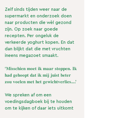
Zelf sinds tijden weer naar de 
supermarkt en onderzoek doen 
naar producten die wèl gezond 
zijn. Op zoek naar goede 
recepten. Per ongeluk de 
verkeerde yoghurt kopen. En dat 
dan blijkt dat die met vruchten 
ineens megazoet smaakt. 
‘𝐌𝐢𝐬𝐬𝐜𝐡𝐢𝐞𝐧 𝐦𝐨𝐞𝐭 𝐢𝐤 𝐦𝐚𝐚𝐫 𝐬𝐭𝐨𝐩𝐩𝐞𝐧. 𝐈𝐤 
𝐡𝐚𝐝 𝐠𝐞𝐡𝐨𝐨𝐩𝐭 𝐝𝐚𝐭 𝐢𝐤 𝐦𝐢𝐣 𝐣𝐮𝐢𝐬𝐭 𝐛𝐞𝐭𝐞𝐫 
𝐳𝐨𝐮 𝐯𝐨𝐞𝐥𝐞𝐧 𝐦𝐞𝐭 𝐡𝐞𝐭 𝐠𝐞𝐰𝐢𝐜𝐡𝐭𝐯𝐞𝐫𝐥𝐢𝐞𝐬….’
We spreken af om een 
voedingsdagboek bij te houden 
om te kijken of daar iets uitkomt 