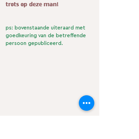
𝕥𝕣𝕠𝕥𝕤 𝕠𝕡 𝕕𝕖𝕫𝕖 𝕞𝕒𝕟!
ps: bovenstaande uiteraard met 
goedkeuring van de betreffende 
persoon gepubliceerd.