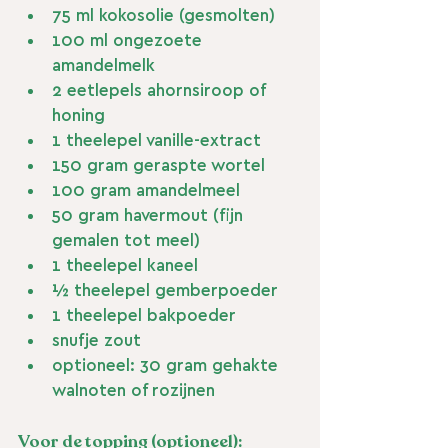
75 ml kokosolie (gesmolten)
100 ml ongezoete 
amandelmelk
2 eetlepels ahornsiroop of 
honing
1 theelepel vanille-extract
150 gram geraspte wortel
100 gram amandelmeel
50 gram havermout (fijn 
gemalen tot meel)
1 theelepel kaneel
½ theelepel gemberpoeder
1 theelepel bakpoeder
snufje zout
optioneel: 30 gram gehakte 
walnoten of rozijnen
Voor de topping (optioneel):