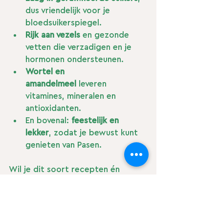
dus vriendelijk voor je 
bloedsuikerspiegel.
Rijk aan vezels
 en gezonde 
vetten die verzadigen en je 
hormonen ondersteunen.
Wortel en 
amandelmeel
 leveren 
vitamines, mineralen en 
antioxidanten.
En bovenal: 
feestelijk en 
lekker
, zodat je bewust kunt 
genieten van Pasen.
Wil je dit soort recepten én 
leefstijltips in je mailbox?
📩 Meld je aan voor mijn 
nieuwsbrief en ontdek hoe je met 