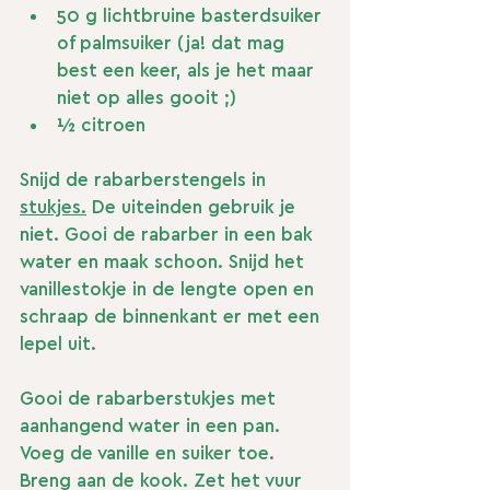
50 g lichtbruine basterdsuiker 
of palmsuiker (ja! dat mag 
best een keer, als je het maar 
niet op alles gooit ;)
½ citroen
Snijd de rabarberstengels in 
stukjes.
De uiteinden gebruik je 
niet. Gooi de rabarber in een bak 
water en maak schoon. Snijd het 
vanillestokje in de lengte open en 
schraap de binnenkant er met een 
lepel uit.
Gooi de rabarberstukjes met 
aanhangend water in een pan. 
Voeg de vanille en suiker toe. 
Breng aan de kook. Zet het vuur 