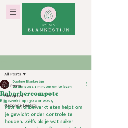
hormoonbalans · gewicht · energie
Post
All Posts
Daphne Blankestijn
All Posts
22 apr 2024
1 minuten om te lezen
Rabarbercompote
Recepten
Bijgewerkt op:
30 apr 2024
Gezonde Leefstijl
Puur en onbewerkt eten helpt om 
je gewicht onder controle te 
houden. Zèlfs als je wat suiker 